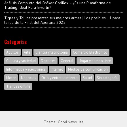
Análisis Completo del Bróker Go4Rex – ¿Es una Plataforma de
Trading Ideal Para Invertir?
Tigres y Toluca presentan sus mejores armas | Los posibles 11 para
la ida de la Final del Apertura 2025
Categorías
Adultos
Arte
Ciencia y tecnología
Comercio Electrónico
Cultura y sociedad
Deportes
General
Hogar y tiempo libre
Informática y electrónica
Internet
Medios de comunicación
Motor
Negocios
Ocio y entretenimiento
Salud
Sin categoría
Tiendas online
Theme :
Good News Lite