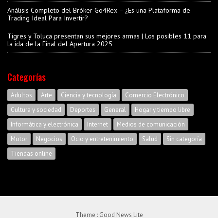
Análisis Completo del Bróker Go4Rex – ¿Es una Plataforma de
Trading Ideal Para Invertir?
Tigres y Toluca presentan sus mejores armas | Los posibles 11 para
la ida de la Final del Apertura 2025
Categorías
Adultos
Arte
Ciencia y tecnología
Comercio Electrónico
Cultura y sociedad
Deportes
General
Hogar y tiempo libre
Informática y electrónica
Internet
Medios de comunicación
Motor
Negocios
Ocio y entretenimiento
Salud
Sin categoría
Tiendas online
Theme :
Good News Lite