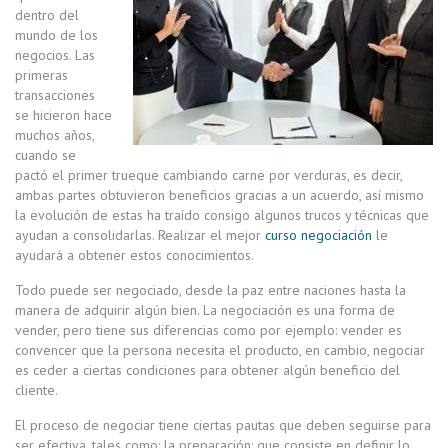
dentro del
mundo de los
negocios. Las
primeras
transacciones
se hicieron hace
muchos años,
cuando se
pactó el primer trueque cambiando carne por verduras, es decir,
ambas partes obtuvieron beneficios gracias a un acuerdo, así mismo
la evolución de estas ha traído consigo algunos trucos y técnicas que
ayudan a consolidarlas. Realizar el mejor
curso negociación
le
ayudará a obtener estos conocimientos.
Todo puede ser negociado, desde la paz entre naciones hasta la
manera de adquirir algún bien. La negociación es una forma de
vender, pero tiene sus diferencias como por ejemplo: vender es
convencer que la persona necesita el producto, en cambio, negociar
es ceder a ciertas condiciones para obtener algún beneficio del
cliente.
El proceso de negociar tiene ciertas pautas que deben seguirse para
ser efectiva, tales como: la preparación: que consiste en definir lo