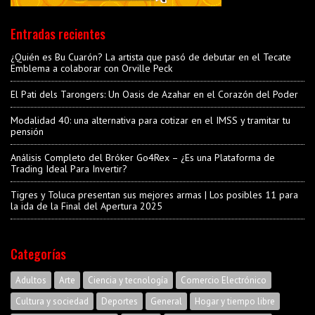
Entradas recientes
¿Quién es Bu Cuarón? La artista que pasó de debutar en el Tecate
Emblema a colaborar con Orville Peck
El Pati dels Tarongers: Un Oasis de Azahar en el Corazón del Poder
Modalidad 40: una alternativa para cotizar en el IMSS y tramitar tu
pensión
Análisis Completo del Bróker Go4Rex – ¿Es una Plataforma de
Trading Ideal Para Invertir?
Tigres y Toluca presentan sus mejores armas | Los posibles 11 para
la ida de la Final del Apertura 2025
Categorías
Adultos
Arte
Ciencia y tecnología
Comercio Electrónico
Cultura y sociedad
Deportes
General
Hogar y tiempo libre