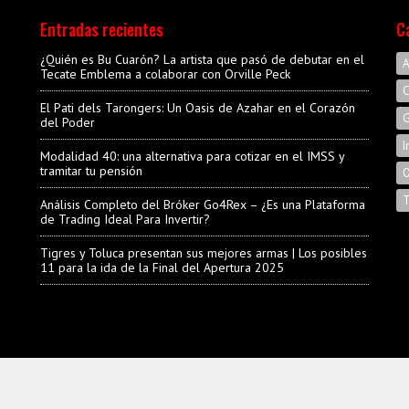
Entradas recientes
C
¿Quién es Bu Cuarón? La artista que pasó de debutar en el
A
Tecate Emblema a colaborar con Orville Peck
C
El Pati dels Tarongers: Un Oasis de Azahar en el Corazón
G
del Poder
I
Modalidad 40: una alternativa para cotizar en el IMSS y
tramitar tu pensión
O
T
Análisis Completo del Bróker Go4Rex – ¿Es una Plataforma
de Trading Ideal Para Invertir?
Tigres y Toluca presentan sus mejores armas | Los posibles
11 para la ida de la Final del Apertura 2025