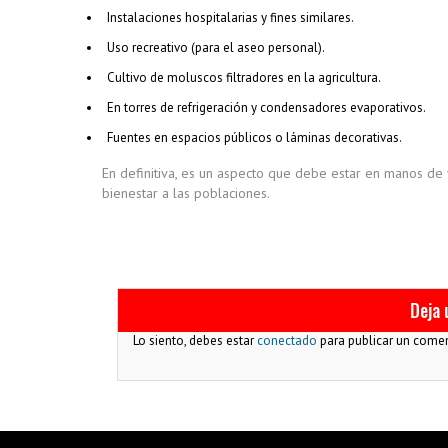
Instalaciones hospitalarias y fines similares.
Uso recreativo (para el aseo personal).
Cultivo de moluscos filtradores en la agricultura.
En torres de refrigeración y condensadores evaporativos.
Fuentes en espacios públicos o láminas decorativas.
En definitiva, es un aspecto que debe estar en manos de
bienestar a las poblaciones.
Deja 
Lo siento, debes estar
conectado
para publicar un comen