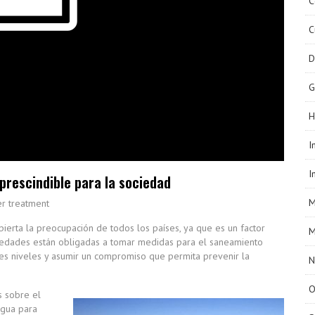
C
C
D
G
H
I
I
prescindible para la sociedad
M
r treatment
ierta la preocupación de todos los países, ya que es un factor
M
sociedades están obligadas a tomar medidas para el saneamiento
tes niveles y asumir un compromiso que permita prevenir la
N
O
s sobre el
Agua para