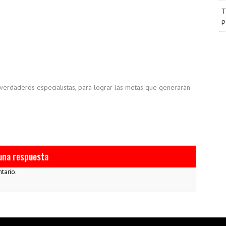
T
p
 verdaderos especialistas, para lograr las metas que generarán
una respuesta
tario.