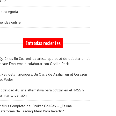
alud
in categoría
iendas online
Entradas recientes
Quién es Bu Cuarón? La artista que pasó de debutar en el
ecate Emblema a colaborar con Orville Peck
l Pati dels Tarongers: Un Oasis de Azahar en el Corazón
el Poder
odalidad 40: una alternativa para cotizar en el IMSS y
ramitar tu pensión
nálisis Completo del Bróker Go4Rex – ¿Es una
lataforma de Trading Ideal Para Invertir?