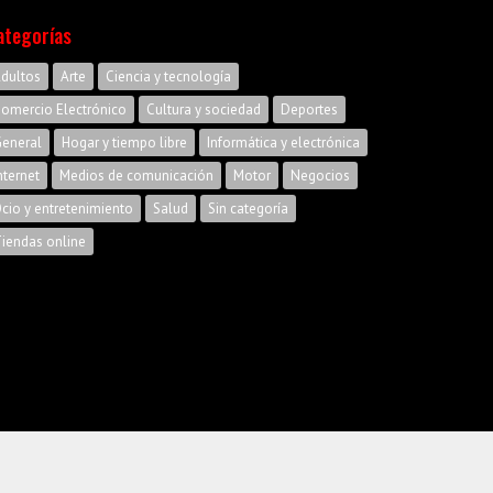
ategorías
dultos
Arte
Ciencia y tecnología
omercio Electrónico
Cultura y sociedad
Deportes
eneral
Hogar y tiempo libre
Informática y electrónica
nternet
Medios de comunicación
Motor
Negocios
cio y entretenimiento
Salud
Sin categoría
iendas online