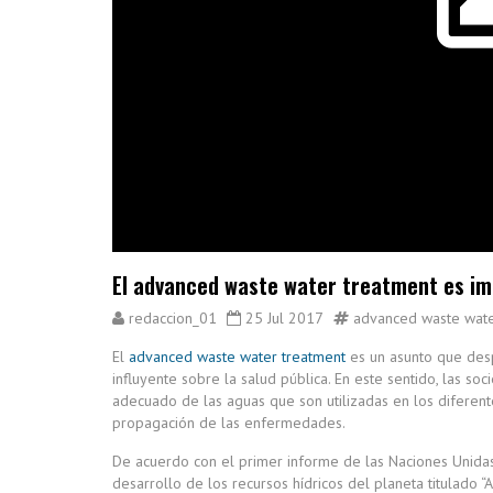
El advanced waste water treatment es im
redaccion_01
25 Jul 2017
advanced waste wate
El
advanced waste water treatment
es un asunto que desp
influyente sobre la salud pública. En este sentido, las 
adecuado de las aguas que son utilizadas en los diferen
propagación de las enfermedades.
De acuerdo con el primer informe de las Naciones Unida
desarrollo de los recursos hídricos del planeta titulado “