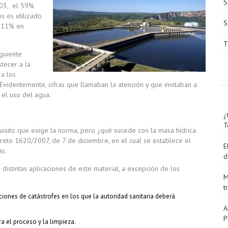
S
003, el 59%
s es utilizado
S
n 11% en
T
iguiente
tecer a la
 a los
Evidentemente, cifras que llamaban la atención y que invitaban a
 el uso del agua.
¿
T
uisito que exige la norma, pero ¿qué sucede con la masa hídrica
reto 1620/2007, de 7 de diciembre, en el cual se establece el
E
as.
d
 distintas aplicaciones de este material, a excepción de los
M
t
iones de catástrofes en los que la autoridad sanitaria deberá
A
P
a el proceso y la limpieza.