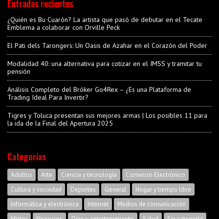
Entradas recientes
¿Quién es Bu Cuarón? La artista que pasó de debutar en el Tecate
Emblema a colaborar con Orville Peck
El Pati dels Tarongers: Un Oasis de Azahar en el Corazón del Poder
Modalidad 40: una alternativa para cotizar en el IMSS y tramitar tu
pensión
Análisis Completo del Bróker Go4Rex – ¿Es una Plataforma de
Trading Ideal Para Invertir?
Tigres y Toluca presentan sus mejores armas | Los posibles 11 para
la ida de la Final del Apertura 2025
Categorías
Adultos
Arte
Ciencia y tecnología
Comercio Electrónico
Cultura y sociedad
Deportes
General
Hogar y tiempo libre
Informática y electrónica
Internet
Medios de comunicación
Motor
Negocios
Ocio y entretenimiento
Salud
Sin categoría