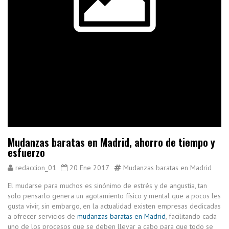
Mudanzas baratas en Madrid, ahorro de tiempo y
esfuerzo
redaccion_01
20 Ene 2017
Mudanzas baratas en Madrid
El mudarse para muchos es sinónimo de estrés y de angustia, tan
solo pensarlo genera un agotamiento físico y mental que a pocos les
gusta vivir, sin embargo, en la actualidad existen empresas dedicadas
a ofrecer servicios de
mudanzas baratas en Madrid
, facilitando cada
uno de los procesos que se deben llevar a cabo para que todo se