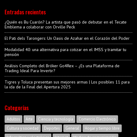
Entradas recientes
¿Quién es Bu Cuarón? La artista que pasó de debutar en el Tecate
Emblema a colaborar con Orville Peck
El Pati dels Tarongers: Un Oasis de Azahar en el Corazón del Poder
Modalidad 40: una alternativa para cotizar en el IMSS y tramitar tu
pensión
Análisis Completo del Bróker Go4Rex – ¿Es una Plataforma de
Trading Ideal Para Invertir?
Tigres y Toluca presentan sus mejores armas | Los posibles 11 para
la ida de la Final del Apertura 2025
Categorías
Adultos
Arte
Ciencia y tecnología
Comercio Electrónico
Cultura y sociedad
Deportes
General
Hogar y tiempo libre